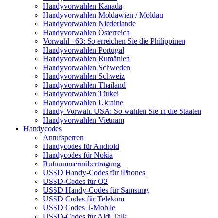
Handyvorwahlen Kanada
Handyvorwahlen Moldawien / Moldau
Handyvorwahlen Niederlande
Handyvorwahlen Österreich
Vorwahl +63: So erreichen Sie die Philippinen
Handyvorwahlen Portugal
Handyvorwahlen Rumänien
Handyvorwahlen Schweden
Handyvorwahlen Schweiz
Handyvorwahlen Thailand
Handyvorwahlen Türkei
Handyvorwahlen Ukraine
Handy Vorwahl USA: So wählen Sie in die Staaten
Handyvorwahlen Vietnam
Handycodes
Anrufsperren
Handycodes für Android
Handycodes für Nokia
Rufnummernübertragung
USSD Handy-Codes für iPhones
USSD-Codes für O2
USSD Handy-Codes für Samsung
USSD Codes für Telekom
USSD Codes T-Mobile
USSD-Codes für Aldi Talk