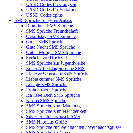
USSD Codes für Congstar
USSD Codes für Vodafone
USSD Codes eplus
SMS Sprüche für jeden Anlass
Blondinen SMS Sprüche
SMS Sprüche Freundschaft
Geburtstags SMS Sprüche
Gruss SMS Sprüche
Gute Nacht SMS Sprüche
Guten Morgen SMS Sprüche
Sprüche zur Hochzeit
SMS Sprüche zur Jugendweihe
Erster Arbeitstag Sprüche SMS
Liebe & Sehnsucht SMS Sprüche
Liebeskummer SMS Sprüche
Lustige SMS Sprüche
Frohe Ostern Sprüche
Ich liebe Dich SMS Sprüche
Karma SMS Sprüche
SMS Sprüche zum Muttertag
SMS Sprüche zum Nachdenken
Silvester Glückwünsch SMS
SMS Nikolaus Grüße
SMS Sprüche für Weihnachten / Weihnachtsgrüsse
SMS Sprüche zu Advent