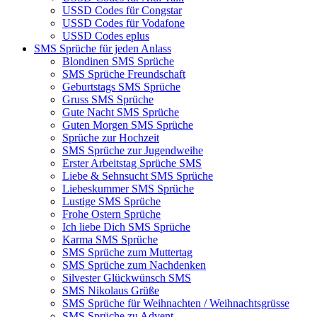
USSD Codes für Congstar
USSD Codes für Vodafone
USSD Codes eplus
SMS Sprüche für jeden Anlass
Blondinen SMS Sprüche
SMS Sprüche Freundschaft
Geburtstags SMS Sprüche
Gruss SMS Sprüche
Gute Nacht SMS Sprüche
Guten Morgen SMS Sprüche
Sprüche zur Hochzeit
SMS Sprüche zur Jugendweihe
Erster Arbeitstag Sprüche SMS
Liebe & Sehnsucht SMS Sprüche
Liebeskummer SMS Sprüche
Lustige SMS Sprüche
Frohe Ostern Sprüche
Ich liebe Dich SMS Sprüche
Karma SMS Sprüche
SMS Sprüche zum Muttertag
SMS Sprüche zum Nachdenken
Silvester Glückwünsch SMS
SMS Nikolaus Grüße
SMS Sprüche für Weihnachten / Weihnachtsgrüsse
SMS Sprüche zu Advent