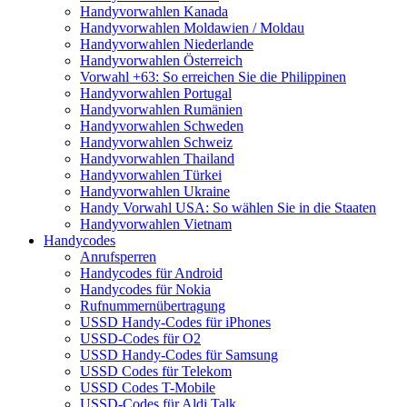
Handyvorwahlen Kanada
Handyvorwahlen Moldawien / Moldau
Handyvorwahlen Niederlande
Handyvorwahlen Österreich
Vorwahl +63: So erreichen Sie die Philippinen
Handyvorwahlen Portugal
Handyvorwahlen Rumänien
Handyvorwahlen Schweden
Handyvorwahlen Schweiz
Handyvorwahlen Thailand
Handyvorwahlen Türkei
Handyvorwahlen Ukraine
Handy Vorwahl USA: So wählen Sie in die Staaten
Handyvorwahlen Vietnam
Handycodes
Anrufsperren
Handycodes für Android
Handycodes für Nokia
Rufnummernübertragung
USSD Handy-Codes für iPhones
USSD-Codes für O2
USSD Handy-Codes für Samsung
USSD Codes für Telekom
USSD Codes T-Mobile
USSD-Codes für Aldi Talk