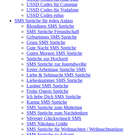
USSD Codes für Congstar
USSD Codes für Vodafone
USSD Codes eplus
SMS Sprüche für jeden Anlass
Blondinen SMS Sprüche
SMS Sprüche Freundschaft
Geburtstags SMS Sprüche
Gruss SMS Sprüche
Gute Nacht SMS Sprüche
Guten Morgen SMS Sprüche
Sprüche zur Hochzeit
SMS Sprüche zur Jugendweihe
Erster Arbeitstag Sprüche SMS
Liebe & Sehnsucht SMS Sprüche
Liebeskummer SMS Sprüche
Lustige SMS Sprüche
Frohe Ostern Sprüche
Ich liebe Dich SMS Sprüche
Karma SMS Sprüche
SMS Sprüche zum Muttertag
SMS Sprüche zum Nachdenken
Silvester Glückwünsch SMS
SMS Nikolaus Grüße
SMS Sprüche für Weihnachten / Weihnachtsgrüsse
SMS Sprüche zu Advent