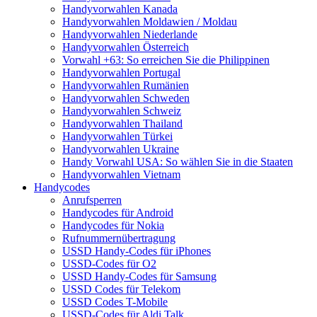
Handyvorwahlen Kanada
Handyvorwahlen Moldawien / Moldau
Handyvorwahlen Niederlande
Handyvorwahlen Österreich
Vorwahl +63: So erreichen Sie die Philippinen
Handyvorwahlen Portugal
Handyvorwahlen Rumänien
Handyvorwahlen Schweden
Handyvorwahlen Schweiz
Handyvorwahlen Thailand
Handyvorwahlen Türkei
Handyvorwahlen Ukraine
Handy Vorwahl USA: So wählen Sie in die Staaten
Handyvorwahlen Vietnam
Handycodes
Anrufsperren
Handycodes für Android
Handycodes für Nokia
Rufnummernübertragung
USSD Handy-Codes für iPhones
USSD-Codes für O2
USSD Handy-Codes für Samsung
USSD Codes für Telekom
USSD Codes T-Mobile
USSD-Codes für Aldi Talk