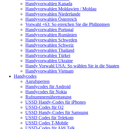
Handyvorwahlen Kanada
Handyvorwahlen Moldawien / Moldau
Handyvorwahlen Niederlande
Handyvorwahlen Österreich
Vorwahl +63: So erreichen Sie die Philippinen
Handyvorwahlen Portugal
Handyvorwahlen Rumänien
Handyvorwahlen Schweden
Handyvorwahlen Schweiz
Handyvorwahlen Thailand
Handyvorwahlen Türkei
Handyvorwahlen Ukraine
Handy Vorwahl USA: So wählen Sie in die Staaten
Handyvorwahlen Vietnam
Handycodes
Anrufsperren
Handycodes für Android
Handycodes für Nokia
Rufnummernübertragung
USSD Handy-Codes für iPhones
USSD-Codes für O2
USSD Handy-Codes für Samsung
USSD Codes für Telekom
USSD Codes T-Mobile
USSD-Codes für Aldi Talk