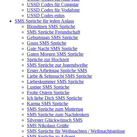
USSD Codes für Congstar
USSD Codes für Vodafone
USSD Codes eplus
SMS Sprüche für jeden Anlass
Blondinen SMS Sprüche
SMS Sprüche Freundschaft
Geburtstags SMS Sprüche
Gruss SMS Sprüche
Gute Nacht SMS Sprüche
Guten Morgen SMS Sprüche
Sprüche zur Hochzeit
SMS Sprüche zur Jugendweihe
Erster Arbeitstag Sprüche SMS
Liebe & Sehnsucht SMS Sprüche
Liebeskummer SMS Sprüche
Lustige SMS Sprüche
Frohe Ostern Sprüche
Ich liebe Dich SMS Sprüche
Karma SMS Sprüche
SMS Sprüche zum Muttertag
SMS Sprüche zum Nachdenken
Silvester Glückwünsch SMS
SMS Nikolaus Grüße
SMS Sprüche für Weihnachten / Weihnachtsgrüsse
SMS Sprüche zu Advent