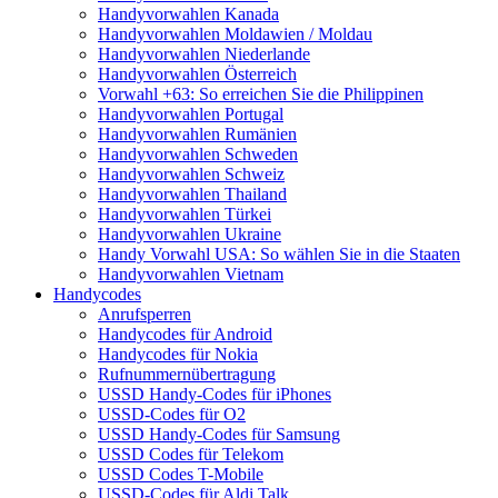
Handyvorwahlen Kanada
Handyvorwahlen Moldawien / Moldau
Handyvorwahlen Niederlande
Handyvorwahlen Österreich
Vorwahl +63: So erreichen Sie die Philippinen
Handyvorwahlen Portugal
Handyvorwahlen Rumänien
Handyvorwahlen Schweden
Handyvorwahlen Schweiz
Handyvorwahlen Thailand
Handyvorwahlen Türkei
Handyvorwahlen Ukraine
Handy Vorwahl USA: So wählen Sie in die Staaten
Handyvorwahlen Vietnam
Handycodes
Anrufsperren
Handycodes für Android
Handycodes für Nokia
Rufnummernübertragung
USSD Handy-Codes für iPhones
USSD-Codes für O2
USSD Handy-Codes für Samsung
USSD Codes für Telekom
USSD Codes T-Mobile
USSD-Codes für Aldi Talk