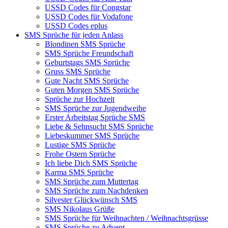
USSD Codes für Congstar
USSD Codes für Vodafone
USSD Codes eplus
SMS Sprüche für jeden Anlass
Blondinen SMS Sprüche
SMS Sprüche Freundschaft
Geburtstags SMS Sprüche
Gruss SMS Sprüche
Gute Nacht SMS Sprüche
Guten Morgen SMS Sprüche
Sprüche zur Hochzeit
SMS Sprüche zur Jugendweihe
Erster Arbeitstag Sprüche SMS
Liebe & Sehnsucht SMS Sprüche
Liebeskummer SMS Sprüche
Lustige SMS Sprüche
Frohe Ostern Sprüche
Ich liebe Dich SMS Sprüche
Karma SMS Sprüche
SMS Sprüche zum Muttertag
SMS Sprüche zum Nachdenken
Silvester Glückwünsch SMS
SMS Nikolaus Grüße
SMS Sprüche für Weihnachten / Weihnachtsgrüsse
SMS Sprüche zu Advent