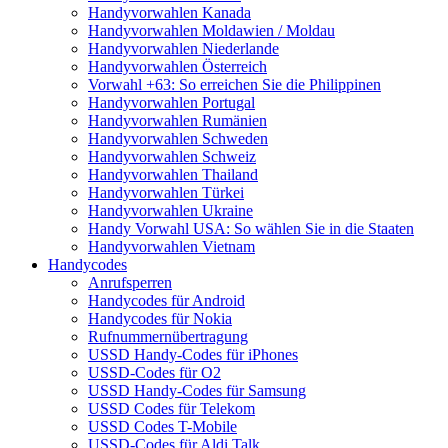
Handyvorwahlen Kanada
Handyvorwahlen Moldawien / Moldau
Handyvorwahlen Niederlande
Handyvorwahlen Österreich
Vorwahl +63: So erreichen Sie die Philippinen
Handyvorwahlen Portugal
Handyvorwahlen Rumänien
Handyvorwahlen Schweden
Handyvorwahlen Schweiz
Handyvorwahlen Thailand
Handyvorwahlen Türkei
Handyvorwahlen Ukraine
Handy Vorwahl USA: So wählen Sie in die Staaten
Handyvorwahlen Vietnam
Handycodes
Anrufsperren
Handycodes für Android
Handycodes für Nokia
Rufnummernübertragung
USSD Handy-Codes für iPhones
USSD-Codes für O2
USSD Handy-Codes für Samsung
USSD Codes für Telekom
USSD Codes T-Mobile
USSD-Codes für Aldi Talk