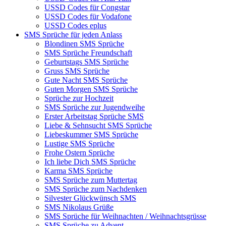
USSD Codes für Congstar
USSD Codes für Vodafone
USSD Codes eplus
SMS Sprüche für jeden Anlass
Blondinen SMS Sprüche
SMS Sprüche Freundschaft
Geburtstags SMS Sprüche
Gruss SMS Sprüche
Gute Nacht SMS Sprüche
Guten Morgen SMS Sprüche
Sprüche zur Hochzeit
SMS Sprüche zur Jugendweihe
Erster Arbeitstag Sprüche SMS
Liebe & Sehnsucht SMS Sprüche
Liebeskummer SMS Sprüche
Lustige SMS Sprüche
Frohe Ostern Sprüche
Ich liebe Dich SMS Sprüche
Karma SMS Sprüche
SMS Sprüche zum Muttertag
SMS Sprüche zum Nachdenken
Silvester Glückwünsch SMS
SMS Nikolaus Grüße
SMS Sprüche für Weihnachten / Weihnachtsgrüsse
SMS Sprüche zu Advent