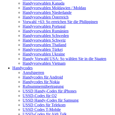
Handyvorwahlen Kanada
Handyvorwahlen Moldawien / Moldau
Handyvorwahlen Niederlande
Handyvorwahlen Österreich
Vorwahl +63: So erreichen Sie die Philippinen
Handyvorwahlen Portugal
Handyvorwahlen Rumänien
Handyvorwahlen Schweden
Handyvorwahlen Schweiz
Handyvorwahlen Thailand
Handyvorwahlen Türkei
Handyvorwahlen Ukraine
Handy Vorwahl USA: So wählen Sie in die Staaten
Handyvorwahlen Vietnam
Handycodes
Anrufsperren
Handycodes für Android
Handycodes für Nokia
Rufnummernübertragung
USSD Handy-Codes für iPhones
USSD-Codes für O2
USSD Handy-Codes für Samsung
USSD Codes für Telekom
USSD Codes T-Mobile
USSD-Codes für Aldi Talk