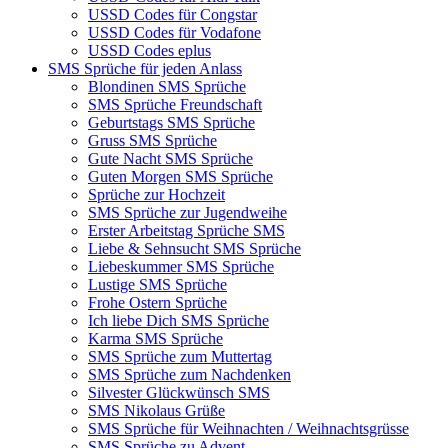
USSD Codes für Congstar
USSD Codes für Vodafone
USSD Codes eplus
SMS Sprüche für jeden Anlass
Blondinen SMS Sprüche
SMS Sprüche Freundschaft
Geburtstags SMS Sprüche
Gruss SMS Sprüche
Gute Nacht SMS Sprüche
Guten Morgen SMS Sprüche
Sprüche zur Hochzeit
SMS Sprüche zur Jugendweihe
Erster Arbeitstag Sprüche SMS
Liebe & Sehnsucht SMS Sprüche
Liebeskummer SMS Sprüche
Lustige SMS Sprüche
Frohe Ostern Sprüche
Ich liebe Dich SMS Sprüche
Karma SMS Sprüche
SMS Sprüche zum Muttertag
SMS Sprüche zum Nachdenken
Silvester Glückwünsch SMS
SMS Nikolaus Grüße
SMS Sprüche für Weihnachten / Weihnachtsgrüsse
SMS Sprüche zu Advent