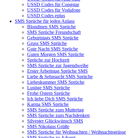
USSD Codes für Congstar
USSD Codes für Vodafone
USSD Codes eplus
SMS Sprüche für jeden Anlass
Blondinen SMS Sprüche
SMS Sprüche Freundschaft
Geburtstags SMS Sprüche
Gruss SMS Sprüche
Gute Nacht SMS Sprüche
Guten Morgen SMS Sprüche
Sprüche zur Hochzeit
SMS Sprüche zur Jugendweihe
Erster Arbeitstag Sprüche SMS
Liebe & Sehnsucht SMS Sprüche
Liebeskummer SMS Sprüche
Lustige SMS Sprüche
Frohe Ostern Sprüche
Ich liebe Dich SMS Sprüche
Karma SMS Sprüche
SMS Sprüche zum Muttertag
SMS Sprüche zum Nachdenken
Silvester Glückwünsch SMS
SMS Nikolaus Grüße
SMS Sprüche für Weihnachten / Weihnachtsgrüsse
SMS Sprüche zu Advent