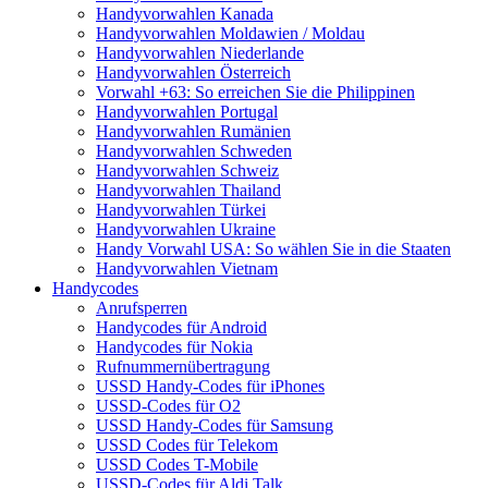
Handyvorwahlen Kanada
Handyvorwahlen Moldawien / Moldau
Handyvorwahlen Niederlande
Handyvorwahlen Österreich
Vorwahl +63: So erreichen Sie die Philippinen
Handyvorwahlen Portugal
Handyvorwahlen Rumänien
Handyvorwahlen Schweden
Handyvorwahlen Schweiz
Handyvorwahlen Thailand
Handyvorwahlen Türkei
Handyvorwahlen Ukraine
Handy Vorwahl USA: So wählen Sie in die Staaten
Handyvorwahlen Vietnam
Handycodes
Anrufsperren
Handycodes für Android
Handycodes für Nokia
Rufnummernübertragung
USSD Handy-Codes für iPhones
USSD-Codes für O2
USSD Handy-Codes für Samsung
USSD Codes für Telekom
USSD Codes T-Mobile
USSD-Codes für Aldi Talk