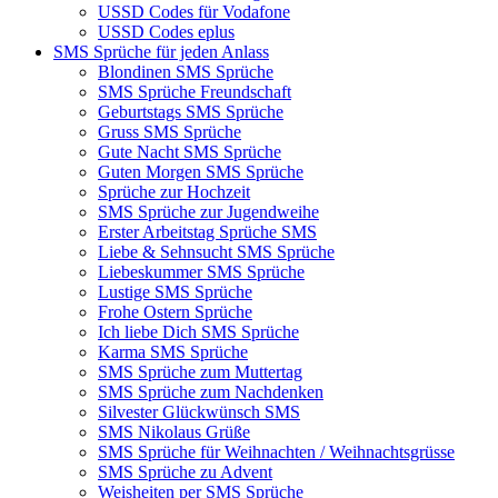
USSD Codes für Vodafone
USSD Codes eplus
SMS Sprüche für jeden Anlass
Blondinen SMS Sprüche
SMS Sprüche Freundschaft
Geburtstags SMS Sprüche
Gruss SMS Sprüche
Gute Nacht SMS Sprüche
Guten Morgen SMS Sprüche
Sprüche zur Hochzeit
SMS Sprüche zur Jugendweihe
Erster Arbeitstag Sprüche SMS
Liebe & Sehnsucht SMS Sprüche
Liebeskummer SMS Sprüche
Lustige SMS Sprüche
Frohe Ostern Sprüche
Ich liebe Dich SMS Sprüche
Karma SMS Sprüche
SMS Sprüche zum Muttertag
SMS Sprüche zum Nachdenken
Silvester Glückwünsch SMS
SMS Nikolaus Grüße
SMS Sprüche für Weihnachten / Weihnachtsgrüsse
SMS Sprüche zu Advent
Weisheiten per SMS Sprüche