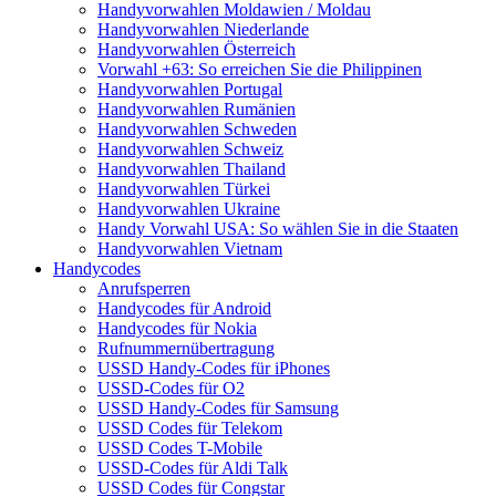
Handyvorwahlen Moldawien / Moldau
Handyvorwahlen Niederlande
Handyvorwahlen Österreich
Vorwahl +63: So erreichen Sie die Philippinen
Handyvorwahlen Portugal
Handyvorwahlen Rumänien
Handyvorwahlen Schweden
Handyvorwahlen Schweiz
Handyvorwahlen Thailand
Handyvorwahlen Türkei
Handyvorwahlen Ukraine
Handy Vorwahl USA: So wählen Sie in die Staaten
Handyvorwahlen Vietnam
Handycodes
Anrufsperren
Handycodes für Android
Handycodes für Nokia
Rufnummernübertragung
USSD Handy-Codes für iPhones
USSD-Codes für O2
USSD Handy-Codes für Samsung
USSD Codes für Telekom
USSD Codes T-Mobile
USSD-Codes für Aldi Talk
USSD Codes für Congstar