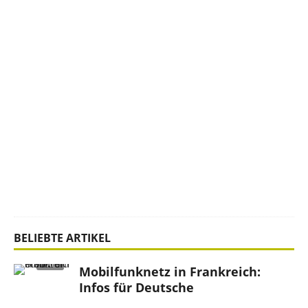
h
r
u
n
g
s
c
a
s
i
n
o
s
BELIEBTE ARTIKEL
Mobilfunknetz in Frankreich:
Infos für Deutsche