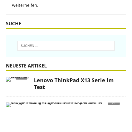
weiterhelfen.
SUCHE
NEUESTE ARTIKEL
Lenovo ThinkPad X13 Serie im
Test
R
u
h
i