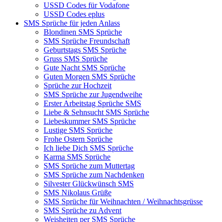
USSD Codes für Vodafone
USSD Codes eplus
SMS Sprüche für jeden Anlass
Blondinen SMS Sprüche
SMS Sprüche Freundschaft
Geburtstags SMS Sprüche
Gruss SMS Sprüche
Gute Nacht SMS Sprüche
Guten Morgen SMS Sprüche
Sprüche zur Hochzeit
SMS Sprüche zur Jugendweihe
Erster Arbeitstag Sprüche SMS
Liebe & Sehnsucht SMS Sprüche
Liebeskummer SMS Sprüche
Lustige SMS Sprüche
Frohe Ostern Sprüche
Ich liebe Dich SMS Sprüche
Karma SMS Sprüche
SMS Sprüche zum Muttertag
SMS Sprüche zum Nachdenken
Silvester Glückwünsch SMS
SMS Nikolaus Grüße
SMS Sprüche für Weihnachten / Weihnachtsgrüsse
SMS Sprüche zu Advent
Weisheiten per SMS Sprüche