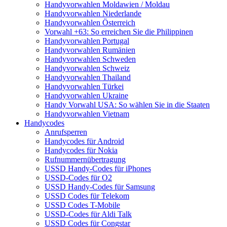
Handyvorwahlen Moldawien / Moldau
Handyvorwahlen Niederlande
Handyvorwahlen Österreich
Vorwahl +63: So erreichen Sie die Philippinen
Handyvorwahlen Portugal
Handyvorwahlen Rumänien
Handyvorwahlen Schweden
Handyvorwahlen Schweiz
Handyvorwahlen Thailand
Handyvorwahlen Türkei
Handyvorwahlen Ukraine
Handy Vorwahl USA: So wählen Sie in die Staaten
Handyvorwahlen Vietnam
Handycodes
Anrufsperren
Handycodes für Android
Handycodes für Nokia
Rufnummernübertragung
USSD Handy-Codes für iPhones
USSD-Codes für O2
USSD Handy-Codes für Samsung
USSD Codes für Telekom
USSD Codes T-Mobile
USSD-Codes für Aldi Talk
USSD Codes für Congstar