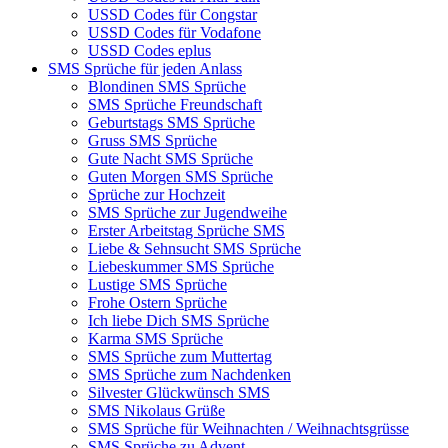
USSD Codes für Congstar
USSD Codes für Vodafone
USSD Codes eplus
SMS Sprüche für jeden Anlass
Blondinen SMS Sprüche
SMS Sprüche Freundschaft
Geburtstags SMS Sprüche
Gruss SMS Sprüche
Gute Nacht SMS Sprüche
Guten Morgen SMS Sprüche
Sprüche zur Hochzeit
SMS Sprüche zur Jugendweihe
Erster Arbeitstag Sprüche SMS
Liebe & Sehnsucht SMS Sprüche
Liebeskummer SMS Sprüche
Lustige SMS Sprüche
Frohe Ostern Sprüche
Ich liebe Dich SMS Sprüche
Karma SMS Sprüche
SMS Sprüche zum Muttertag
SMS Sprüche zum Nachdenken
Silvester Glückwünsch SMS
SMS Nikolaus Grüße
SMS Sprüche für Weihnachten / Weihnachtsgrüsse
SMS Sprüche zu Advent