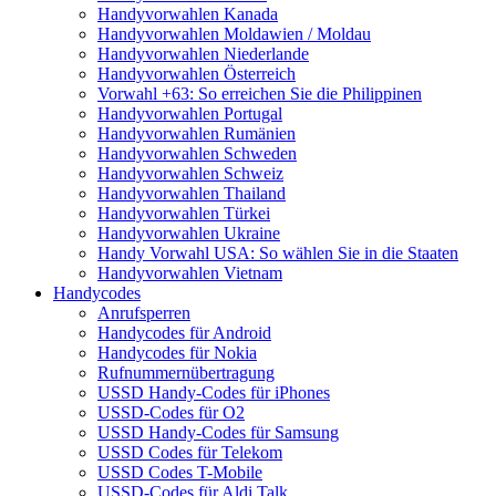
Handyvorwahlen Kanada
Handyvorwahlen Moldawien / Moldau
Handyvorwahlen Niederlande
Handyvorwahlen Österreich
Vorwahl +63: So erreichen Sie die Philippinen
Handyvorwahlen Portugal
Handyvorwahlen Rumänien
Handyvorwahlen Schweden
Handyvorwahlen Schweiz
Handyvorwahlen Thailand
Handyvorwahlen Türkei
Handyvorwahlen Ukraine
Handy Vorwahl USA: So wählen Sie in die Staaten
Handyvorwahlen Vietnam
Handycodes
Anrufsperren
Handycodes für Android
Handycodes für Nokia
Rufnummernübertragung
USSD Handy-Codes für iPhones
USSD-Codes für O2
USSD Handy-Codes für Samsung
USSD Codes für Telekom
USSD Codes T-Mobile
USSD-Codes für Aldi Talk