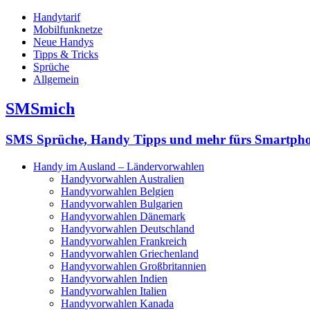
Handytarif
Mobilfunknetze
Neue Handys
Tipps & Tricks
Sprüche
Allgemein
SMSmich
SMS Sprüche, Handy Tipps und mehr fürs Smartph
Handy im Ausland – Ländervorwahlen
Handyvorwahlen Australien
Handyvorwahlen Belgien
Handyvorwahlen Bulgarien
Handyvorwahlen Dänemark
Handyvorwahlen Deutschland
Handyvorwahlen Frankreich
Handyvorwahlen Griechenland
Handyvorwahlen Großbritannien
Handyvorwahlen Indien
Handyvorwahlen Italien
Handyvorwahlen Kanada