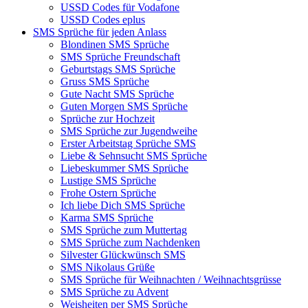
USSD Codes für Vodafone
USSD Codes eplus
SMS Sprüche für jeden Anlass
Blondinen SMS Sprüche
SMS Sprüche Freundschaft
Geburtstags SMS Sprüche
Gruss SMS Sprüche
Gute Nacht SMS Sprüche
Guten Morgen SMS Sprüche
Sprüche zur Hochzeit
SMS Sprüche zur Jugendweihe
Erster Arbeitstag Sprüche SMS
Liebe & Sehnsucht SMS Sprüche
Liebeskummer SMS Sprüche
Lustige SMS Sprüche
Frohe Ostern Sprüche
Ich liebe Dich SMS Sprüche
Karma SMS Sprüche
SMS Sprüche zum Muttertag
SMS Sprüche zum Nachdenken
Silvester Glückwünsch SMS
SMS Nikolaus Grüße
SMS Sprüche für Weihnachten / Weihnachtsgrüsse
SMS Sprüche zu Advent
Weisheiten per SMS Sprüche