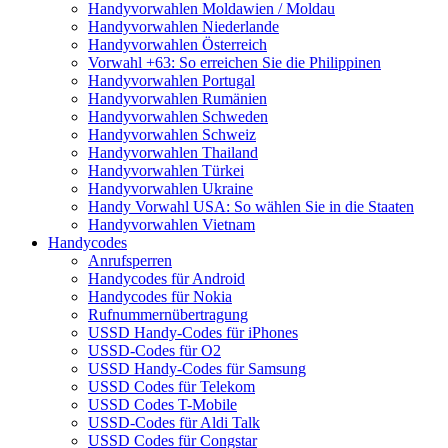
Handyvorwahlen Moldawien / Moldau
Handyvorwahlen Niederlande
Handyvorwahlen Österreich
Vorwahl +63: So erreichen Sie die Philippinen
Handyvorwahlen Portugal
Handyvorwahlen Rumänien
Handyvorwahlen Schweden
Handyvorwahlen Schweiz
Handyvorwahlen Thailand
Handyvorwahlen Türkei
Handyvorwahlen Ukraine
Handy Vorwahl USA: So wählen Sie in die Staaten
Handyvorwahlen Vietnam
Handycodes
Anrufsperren
Handycodes für Android
Handycodes für Nokia
Rufnummernübertragung
USSD Handy-Codes für iPhones
USSD-Codes für O2
USSD Handy-Codes für Samsung
USSD Codes für Telekom
USSD Codes T-Mobile
USSD-Codes für Aldi Talk
USSD Codes für Congstar