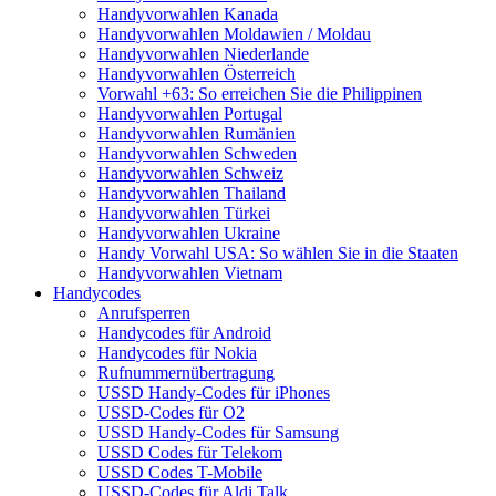
Handyvorwahlen Kanada
Handyvorwahlen Moldawien / Moldau
Handyvorwahlen Niederlande
Handyvorwahlen Österreich
Vorwahl +63: So erreichen Sie die Philippinen
Handyvorwahlen Portugal
Handyvorwahlen Rumänien
Handyvorwahlen Schweden
Handyvorwahlen Schweiz
Handyvorwahlen Thailand
Handyvorwahlen Türkei
Handyvorwahlen Ukraine
Handy Vorwahl USA: So wählen Sie in die Staaten
Handyvorwahlen Vietnam
Handycodes
Anrufsperren
Handycodes für Android
Handycodes für Nokia
Rufnummernübertragung
USSD Handy-Codes für iPhones
USSD-Codes für O2
USSD Handy-Codes für Samsung
USSD Codes für Telekom
USSD Codes T-Mobile
USSD-Codes für Aldi Talk