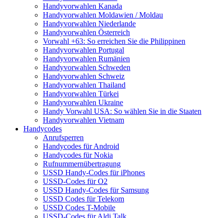
Handyvorwahlen Kanada
Handyvorwahlen Moldawien / Moldau
Handyvorwahlen Niederlande
Handyvorwahlen Österreich
Vorwahl +63: So erreichen Sie die Philippinen
Handyvorwahlen Portugal
Handyvorwahlen Rumänien
Handyvorwahlen Schweden
Handyvorwahlen Schweiz
Handyvorwahlen Thailand
Handyvorwahlen Türkei
Handyvorwahlen Ukraine
Handy Vorwahl USA: So wählen Sie in die Staaten
Handyvorwahlen Vietnam
Handycodes
Anrufsperren
Handycodes für Android
Handycodes für Nokia
Rufnummernübertragung
USSD Handy-Codes für iPhones
USSD-Codes für O2
USSD Handy-Codes für Samsung
USSD Codes für Telekom
USSD Codes T-Mobile
USSD-Codes für Aldi Talk