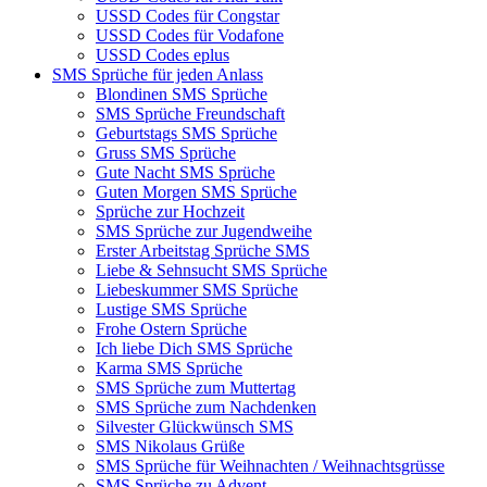
USSD Codes für Congstar
USSD Codes für Vodafone
USSD Codes eplus
SMS Sprüche für jeden Anlass
Blondinen SMS Sprüche
SMS Sprüche Freundschaft
Geburtstags SMS Sprüche
Gruss SMS Sprüche
Gute Nacht SMS Sprüche
Guten Morgen SMS Sprüche
Sprüche zur Hochzeit
SMS Sprüche zur Jugendweihe
Erster Arbeitstag Sprüche SMS
Liebe & Sehnsucht SMS Sprüche
Liebeskummer SMS Sprüche
Lustige SMS Sprüche
Frohe Ostern Sprüche
Ich liebe Dich SMS Sprüche
Karma SMS Sprüche
SMS Sprüche zum Muttertag
SMS Sprüche zum Nachdenken
Silvester Glückwünsch SMS
SMS Nikolaus Grüße
SMS Sprüche für Weihnachten / Weihnachtsgrüsse
SMS Sprüche zu Advent