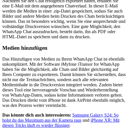
Nachdem Sie den Chat erfolgreich exportiert haben, erhalten Sie
eine E-Mail mit dem angegebenen Chatverlauf. In dieser E-Mail
werden die Medien in einer .zip-Datei gespeichert, sodass Sie auch
Bilder und andere Medien beim Drucken des Chats berücksichtigen
können. Das ist besonders wichtig, wenn Sie eine ansprechende und
vollständige Druckversion wünschen. Eine gute Möglichkeit, den
WhatsApp Chat auszudrucken, besteht darin, ihn als PDF oder
HTML-Datei zu speichern und dann zu drucken.
Medien hinzufügen
Das Hinzufügen von Medien zu Ihrem WhatsApp Chat ist ebenfalls
unkompliziert. Mit der Software iMyfone iTransor for WhatsApp
haben Sie die Möglichkeit, alle Chats und Bilder gleichzeitig auf
Ihren Computer zu exportieren. Damit können Sie sicherstellen, dass
nicht nur die Textnachrichten, sondern auch alle relevanten
Medieninhalte in die Druckversion integriert werden. Zudem bietet
dieses Tool eine hervorragende Vorschau und Wiederherstellung
von WhatsApp-Daten, sodass keine Informationen verloren gehen.
Das Drucken direkt vom iPhone ist dank AirPrint ebenfalls möglich,
was den Prozess weiter vereinfacht.
Das könnte dich auch interessieren:
Samsung Galaxy S24: So
holst du das Maximum aus der Kamera raus
und
iPhone XR: Mit
diesen Tricks läuft es wieder flüssiger
.