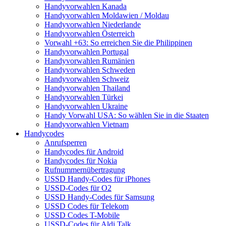
Handyvorwahlen Kanada
Handyvorwahlen Moldawien / Moldau
Handyvorwahlen Niederlande
Handyvorwahlen Österreich
Vorwahl +63: So erreichen Sie die Philippinen
Handyvorwahlen Portugal
Handyvorwahlen Rumänien
Handyvorwahlen Schweden
Handyvorwahlen Schweiz
Handyvorwahlen Thailand
Handyvorwahlen Türkei
Handyvorwahlen Ukraine
Handy Vorwahl USA: So wählen Sie in die Staaten
Handyvorwahlen Vietnam
Handycodes
Anrufsperren
Handycodes für Android
Handycodes für Nokia
Rufnummernübertragung
USSD Handy-Codes für iPhones
USSD-Codes für O2
USSD Handy-Codes für Samsung
USSD Codes für Telekom
USSD Codes T-Mobile
USSD-Codes für Aldi Talk