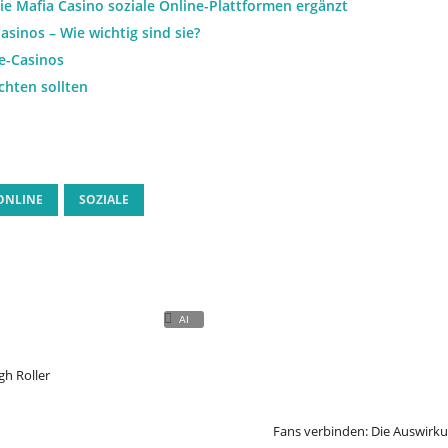
ie Mafia Casino soziale Online-Plattformen ergänzt
sinos – Wie wichtig sind sie?
ne-Casinos
chten sollten
ONLINE
SOZIALE
gh Roller
Fans verbinden: Die Auswirk