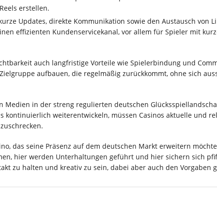
eels erstellen.
r kurze Updates, direkte Kommunikation sowie den Austausch von Li
nen effizienten Kundenservicekanal, vor allem für Spieler mit kur
chtbarkeit auch langfristige Vorteile wie Spielerbindung und Comm
le Zielgruppe aufbauen, die regelmäßig zurückkommt, ohne sich aus
n Medien in der streng regulierten deutschen Glücksspiellandschaf
 kontinuierlich weiterentwickeln, müssen Casinos aktuelle und re
bzuschrecken.
no, das seine Präsenz auf dem deutschen Markt erweitern möchte,
, hier werden Unterhaltungen geführt und hier sichern sich pfiff
kt zu halten und kreativ zu sein, dabei aber auch den Vorgaben 