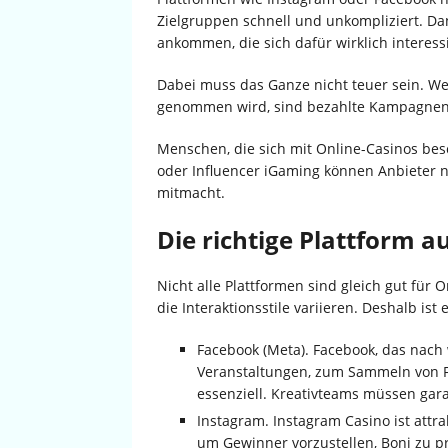
Zielgruppen schnell und unkompliziert. Dan
ankommen, die sich dafür wirklich interessi
Dabei muss das Ganze nicht teuer sein. Wer
genommen wird, sind bezahlte Kampagnen m
Menschen, die sich mit Online-Casinos besc
oder Influencer iGaming können Anbieter 
mitmacht.
Die richtige Plattform 
Nicht alle Plattformen sind gleich gut für
die Interaktionsstile variieren. Deshalb is
Facebook (Meta). Facebook, das nach 
Veranstaltungen, zum Sammeln von Fe
essenziell. Kreativteams müssen gara
Instagram. Instagram Casino ist attrak
um Gewinner vorzustellen, Boni zu pr