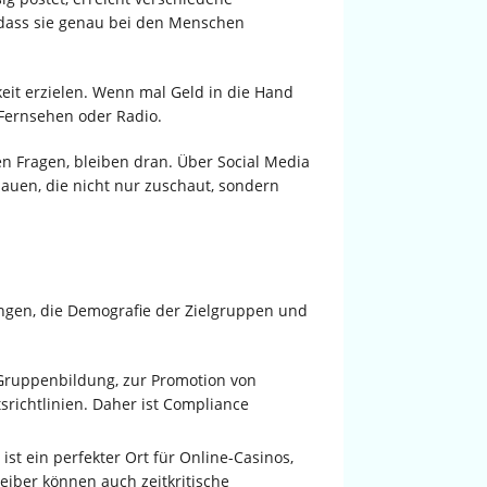
, dass sie genau bei den Menschen
keit erzielen. Wenn mal Geld in die Hand
Fernsehen oder Radio.
len Fragen, bleiben dran. Über Social Media
uen, die nicht nur zuschaut, sondern
kungen, die Demografie der Zielgruppen und
r Gruppenbildung, zur Promotion von
richtlinien. Daher ist Compliance
 ist ein perfekter Ort für Online-Casinos,
eiber können auch zeitkritische