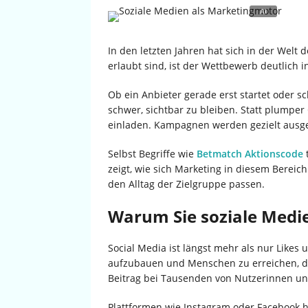
In den letzten Jahren hat sich in der Welt 
erlaubt sind, ist der Wettbewerb deutlich
Ob ein Anbieter gerade erst startet oder s
schwer, sichtbar zu bleiben. Statt plumper
einladen. Kampagnen werden gezielt ausges
Selbst Begriffe wie
Betmatch Aktionscode
t
zeigt, wie sich Marketing in diesem Bereic
den Alltag der Zielgruppe passen.
Warum Sie soziale Medie
Social Media ist längst mehr als nur Likes
aufzubauen und Menschen zu erreichen, die s
Beitrag bei Tausenden von Nutzerinnen un
Plattformen wie Instagram oder Facebook h