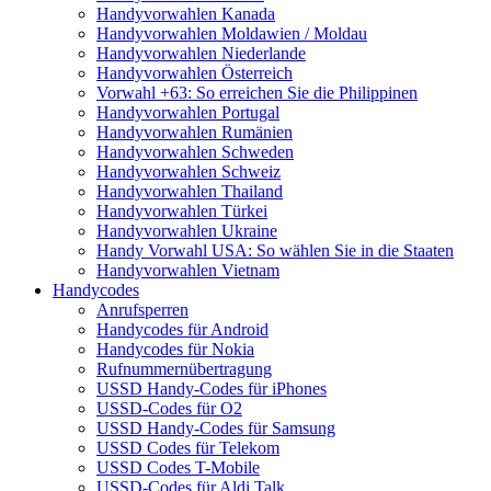
Handyvorwahlen Kanada
Handyvorwahlen Moldawien / Moldau
Handyvorwahlen Niederlande
Handyvorwahlen Österreich
Vorwahl +63: So erreichen Sie die Philippinen
Handyvorwahlen Portugal
Handyvorwahlen Rumänien
Handyvorwahlen Schweden
Handyvorwahlen Schweiz
Handyvorwahlen Thailand
Handyvorwahlen Türkei
Handyvorwahlen Ukraine
Handy Vorwahl USA: So wählen Sie in die Staaten
Handyvorwahlen Vietnam
Handycodes
Anrufsperren
Handycodes für Android
Handycodes für Nokia
Rufnummernübertragung
USSD Handy-Codes für iPhones
USSD-Codes für O2
USSD Handy-Codes für Samsung
USSD Codes für Telekom
USSD Codes T-Mobile
USSD-Codes für Aldi Talk