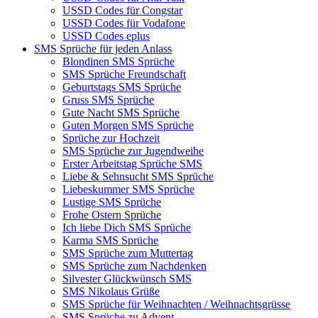
USSD Codes für Congstar
USSD Codes für Vodafone
USSD Codes eplus
SMS Sprüche für jeden Anlass
Blondinen SMS Sprüche
SMS Sprüche Freundschaft
Geburtstags SMS Sprüche
Gruss SMS Sprüche
Gute Nacht SMS Sprüche
Guten Morgen SMS Sprüche
Sprüche zur Hochzeit
SMS Sprüche zur Jugendweihe
Erster Arbeitstag Sprüche SMS
Liebe & Sehnsucht SMS Sprüche
Liebeskummer SMS Sprüche
Lustige SMS Sprüche
Frohe Ostern Sprüche
Ich liebe Dich SMS Sprüche
Karma SMS Sprüche
SMS Sprüche zum Muttertag
SMS Sprüche zum Nachdenken
Silvester Glückwünsch SMS
SMS Nikolaus Grüße
SMS Sprüche für Weihnachten / Weihnachtsgrüsse
SMS Sprüche zu Advent