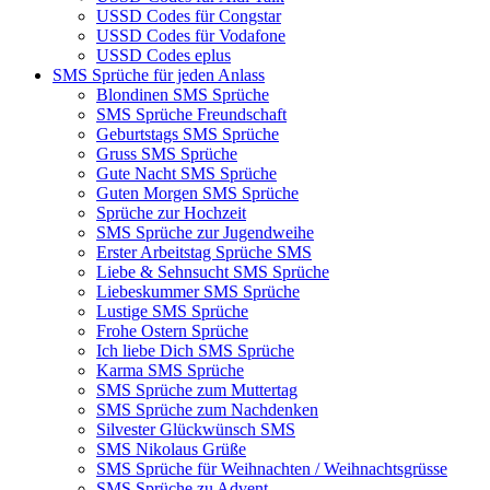
USSD Codes für Congstar
USSD Codes für Vodafone
USSD Codes eplus
SMS Sprüche für jeden Anlass
Blondinen SMS Sprüche
SMS Sprüche Freundschaft
Geburtstags SMS Sprüche
Gruss SMS Sprüche
Gute Nacht SMS Sprüche
Guten Morgen SMS Sprüche
Sprüche zur Hochzeit
SMS Sprüche zur Jugendweihe
Erster Arbeitstag Sprüche SMS
Liebe & Sehnsucht SMS Sprüche
Liebeskummer SMS Sprüche
Lustige SMS Sprüche
Frohe Ostern Sprüche
Ich liebe Dich SMS Sprüche
Karma SMS Sprüche
SMS Sprüche zum Muttertag
SMS Sprüche zum Nachdenken
Silvester Glückwünsch SMS
SMS Nikolaus Grüße
SMS Sprüche für Weihnachten / Weihnachtsgrüsse
SMS Sprüche zu Advent