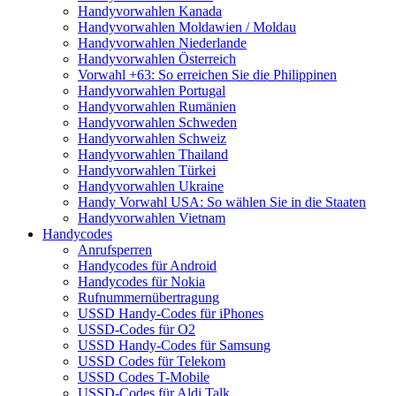
Handyvorwahlen Kanada
Handyvorwahlen Moldawien / Moldau
Handyvorwahlen Niederlande
Handyvorwahlen Österreich
Vorwahl +63: So erreichen Sie die Philippinen
Handyvorwahlen Portugal
Handyvorwahlen Rumänien
Handyvorwahlen Schweden
Handyvorwahlen Schweiz
Handyvorwahlen Thailand
Handyvorwahlen Türkei
Handyvorwahlen Ukraine
Handy Vorwahl USA: So wählen Sie in die Staaten
Handyvorwahlen Vietnam
Handycodes
Anrufsperren
Handycodes für Android
Handycodes für Nokia
Rufnummernübertragung
USSD Handy-Codes für iPhones
USSD-Codes für O2
USSD Handy-Codes für Samsung
USSD Codes für Telekom
USSD Codes T-Mobile
USSD-Codes für Aldi Talk