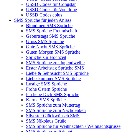
USSD Codes für Congstar
USSD Codes für Vodafone
USSD Codes eplus
SMS Sprüche für jeden Anlass
Blondinen SMS Sprüche
SMS Sprüche Freundschaft
Geburtstags SMS Sprüche
Gruss SMS Sprüche
Gute Nacht SMS Sprüche
Guten Morgen SMS Sprüche
Sprüche zur Hochzeit
SMS Sprüche zur Jugendweihe
Erster Arbeitstag Sprüche SMS
Liebe & Sehnsucht SMS Sprüche
Liebeskummer SMS Sprüche
Lustige SMS Sprüche
Frohe Ostern Sprüche
Ich liebe Dich SMS Sprüche
Karma SMS Sprüche
SMS Sprüche zum Muttertag
SMS Sprüche zum Nachdenken
Silvester Glückwünsch SMS
SMS Nikolaus Grüße
SMS Sprüche für Weihnachten / Weihnachtsgrüsse
SMS Sprüche zu Advent