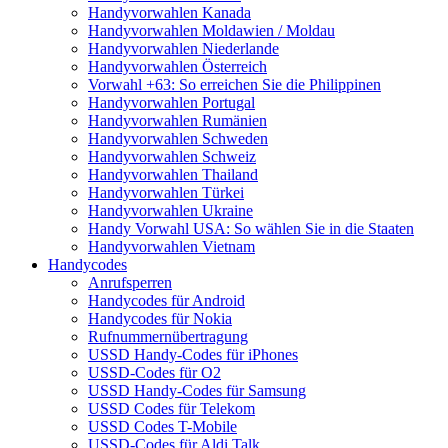
Handyvorwahlen Kanada
Handyvorwahlen Moldawien / Moldau
Handyvorwahlen Niederlande
Handyvorwahlen Österreich
Vorwahl +63: So erreichen Sie die Philippinen
Handyvorwahlen Portugal
Handyvorwahlen Rumänien
Handyvorwahlen Schweden
Handyvorwahlen Schweiz
Handyvorwahlen Thailand
Handyvorwahlen Türkei
Handyvorwahlen Ukraine
Handy Vorwahl USA: So wählen Sie in die Staaten
Handyvorwahlen Vietnam
Handycodes
Anrufsperren
Handycodes für Android
Handycodes für Nokia
Rufnummernübertragung
USSD Handy-Codes für iPhones
USSD-Codes für O2
USSD Handy-Codes für Samsung
USSD Codes für Telekom
USSD Codes T-Mobile
USSD-Codes für Aldi Talk