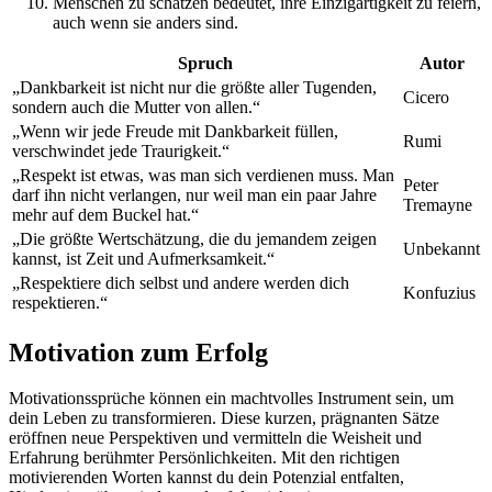
Menschen zu schätzen bedeutet, ihre Einzigartigkeit zu feiern,
auch wenn sie anders sind.
Spruch
Autor
„Dankbarkeit ist nicht nur die größte aller Tugenden,
Cicero
sondern auch die Mutter von allen.“
„Wenn wir jede Freude mit Dankbarkeit füllen,
Rumi
verschwindet jede Traurigkeit.“
„Respekt ist etwas, was man sich verdienen muss. Man
Peter
darf ihn nicht verlangen, nur weil man ein paar Jahre
Tremayne
mehr auf dem Buckel hat.“
„Die größte Wertschätzung, die du jemandem zeigen
Unbekannt
kannst, ist Zeit und Aufmerksamkeit.“
„Respektiere dich selbst und andere werden dich
Konfuzius
respektieren.“
Motivation zum Erfolg
Motivationssprüche können ein machtvolles Instrument sein, um
dein Leben zu transformieren. Diese kurzen, prägnanten Sätze
eröffnen neue Perspektiven und vermitteln die Weisheit und
Erfahrung berühmter Persönlichkeiten. Mit den richtigen
motivierenden Worten kannst du dein Potenzial entfalten,