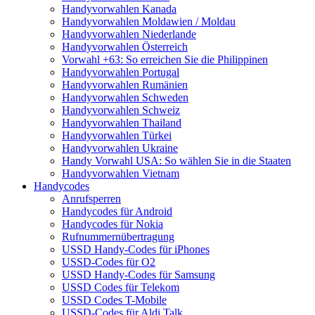
Handyvorwahlen Kanada
Handyvorwahlen Moldawien / Moldau
Handyvorwahlen Niederlande
Handyvorwahlen Österreich
Vorwahl +63: So erreichen Sie die Philippinen
Handyvorwahlen Portugal
Handyvorwahlen Rumänien
Handyvorwahlen Schweden
Handyvorwahlen Schweiz
Handyvorwahlen Thailand
Handyvorwahlen Türkei
Handyvorwahlen Ukraine
Handy Vorwahl USA: So wählen Sie in die Staaten
Handyvorwahlen Vietnam
Handycodes
Anrufsperren
Handycodes für Android
Handycodes für Nokia
Rufnummernübertragung
USSD Handy-Codes für iPhones
USSD-Codes für O2
USSD Handy-Codes für Samsung
USSD Codes für Telekom
USSD Codes T-Mobile
USSD-Codes für Aldi Talk