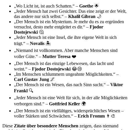
„Wo Licht ist, ist auch Schatten.“ –
Goethe
🌟
„Jeder Mensch hat zwei Gesichter. Das eine zeigt er der Welt,
das andere nur sich selbst.“ –
Khalil Gibran
🌙
„Der Mensch ist ein Mysterium. Je mehr du es zu ergründen
versuchst, desto mehr entgleitet es dir.“ –
Fjodor
Dostojewski
🤔
„Jeder Mensch ist eine Insel, die ihre eigene Welt in sich
trägt.“ –
Novalis
🏝️
„Niemand ist vollkommen. Aber manche Menschen sind
voller Güte.“ –
Mutter Teresa
❤️
„Der Mensch ist das einzige Lebewesen, das lacht und
weint.“ –
Fjodor Dostojewski
😂😢
„Im Menschen schlummern ungeahnte Möglichkeiten.“ –
Carl Gustav Jung
🌌
„Der Mensch ist ein Wesen, das nach Sinn sucht.“ –
Viktor
Frankl
🔍
„Jeder Mensch ist eine Welt für sich, in der alle Möglichkeiten
verborgen sind.“ –
Gottfried Keller
🌍
„Der Mensch ist ein vielfältiges, widersprüchliches Wesen –
voller Stärken und Schwächen.“ –
Erich Fromm
👨‍🎨
Diese
Zitate über besondere Menschen
zeigen, dass niemand