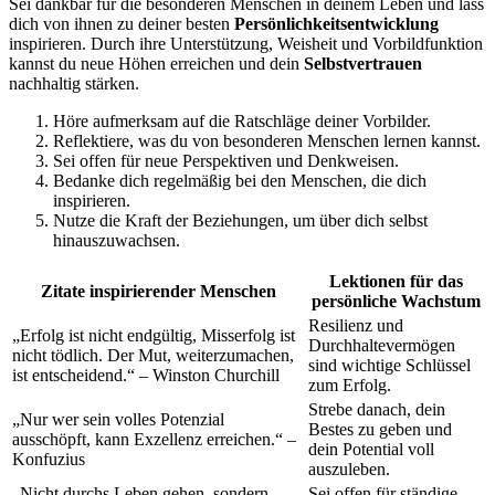
Sei dankbar für die besonderen Menschen in deinem Leben und lass
dich von ihnen zu deiner besten
Persönlichkeitsentwicklung
inspirieren. Durch ihre Unterstützung, Weisheit und Vorbildfunktion
kannst du neue Höhen erreichen und dein
Selbstvertrauen
nachhaltig stärken.
Höre aufmerksam auf die Ratschläge deiner Vorbilder.
Reflektiere, was du von besonderen Menschen lernen kannst.
Sei offen für neue Perspektiven und Denkweisen.
Bedanke dich regelmäßig bei den Menschen, die dich
inspirieren.
Nutze die Kraft der Beziehungen, um über dich selbst
hinauszuwachsen.
Lektionen für das
Zitate inspirierender Menschen
persönliche Wachstum
Resilienz und
„Erfolg ist nicht endgültig, Misserfolg ist
Durchhaltevermögen
nicht tödlich. Der Mut, weiterzumachen,
sind wichtige Schlüssel
ist entscheidend.“ – Winston Churchill
zum Erfolg.
Strebe danach, dein
„Nur wer sein volles Potenzial
Bestes zu geben und
ausschöpft, kann Exzellenz erreichen.“ –
dein Potential voll
Konfuzius
auszuleben.
„Nicht durchs Leben gehen, sondern
Sei offen für ständige