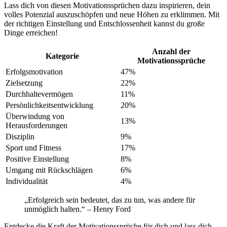
Lass dich von diesen Motivationssprüchen dazu inspirieren, dein
volles Potenzial auszuschöpfen und neue Höhen zu erklimmen. Mit
der richtigen Einstellung und Entschlossenheit kannst du große
Dinge erreichen!
Anzahl der
Kategorie
Motivationssprüche
Erfolgsmotivation
47%
Zielsetzung
22%
Durchhaltevermögen
11%
Persönlichkeitsentwicklung
20%
Überwindung von
13%
Herausforderungen
Disziplin
9%
Sport und Fitness
17%
Positive Einstellung
8%
Umgang mit Rückschlägen
6%
Individualität
4%
„Erfolgreich sein bedeutet, das zu tun, was andere für
unmöglich halten.“ – Henry Ford
Entdecke die Kraft der Motivationssprüche für dich und lass dich