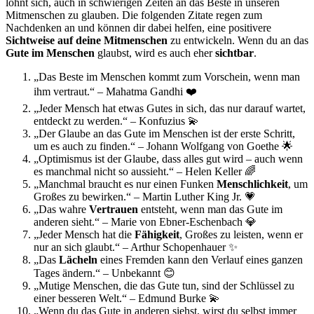
lohnt sich, auch in schwierigen Zeiten an das Beste in unseren
Mitmenschen zu glauben. Die folgenden Zitate regen zum
Nachdenken an und können dir dabei helfen, eine positivere
Sichtweise auf deine Mitmenschen
zu entwickeln. Wenn du an das
Gute im Menschen
glaubst, wird es auch eher
sichtbar
.
„Das Beste im Menschen kommt zum Vorschein, wenn man
ihm vertraut.“ – Mahatma Gandhi ❤️
„Jeder Mensch hat etwas Gutes in sich, das nur darauf wartet,
entdeckt zu werden.“ – Konfuzius 💫
„Der Glaube an das Gute im Menschen ist der erste Schritt,
um es auch zu finden.“ – Johann Wolfgang von Goethe 🌟
„Optimismus ist der Glaube, dass alles gut wird – auch wenn
es manchmal nicht so aussieht.“ – Helen Keller 🌈
„Manchmal braucht es nur einen Funken
Menschlichkeit
, um
Großes zu bewirken.“ – Martin Luther King Jr. 💗
„Das wahre
Vertrauen
entsteht, wenn man das Gute im
anderen sieht.“ – Marie von Ebner-Eschenbach 💎
„Jeder Mensch hat die
Fähigkeit
, Großes zu leisten, wenn er
nur an sich glaubt.“ – Arthur Schopenhauer ✨
„Das
Lächeln
eines Fremden kann den Verlauf eines ganzen
Tages ändern.“ – Unbekannt 😊
„Mutige Menschen, die das Gute tun, sind der Schlüssel zu
einer besseren Welt.“ – Edmund Burke 💫
„Wenn du das Gute in anderen siehst, wirst du selbst immer