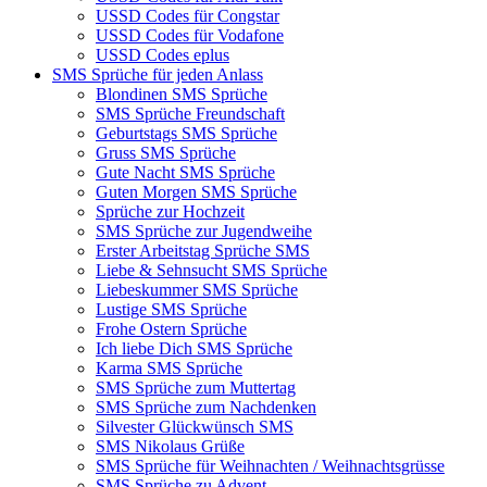
USSD Codes für Congstar
USSD Codes für Vodafone
USSD Codes eplus
SMS Sprüche für jeden Anlass
Blondinen SMS Sprüche
SMS Sprüche Freundschaft
Geburtstags SMS Sprüche
Gruss SMS Sprüche
Gute Nacht SMS Sprüche
Guten Morgen SMS Sprüche
Sprüche zur Hochzeit
SMS Sprüche zur Jugendweihe
Erster Arbeitstag Sprüche SMS
Liebe & Sehnsucht SMS Sprüche
Liebeskummer SMS Sprüche
Lustige SMS Sprüche
Frohe Ostern Sprüche
Ich liebe Dich SMS Sprüche
Karma SMS Sprüche
SMS Sprüche zum Muttertag
SMS Sprüche zum Nachdenken
Silvester Glückwünsch SMS
SMS Nikolaus Grüße
SMS Sprüche für Weihnachten / Weihnachtsgrüsse
SMS Sprüche zu Advent