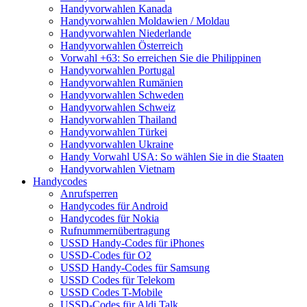
Handyvorwahlen Kanada
Handyvorwahlen Moldawien / Moldau
Handyvorwahlen Niederlande
Handyvorwahlen Österreich
Vorwahl +63: So erreichen Sie die Philippinen
Handyvorwahlen Portugal
Handyvorwahlen Rumänien
Handyvorwahlen Schweden
Handyvorwahlen Schweiz
Handyvorwahlen Thailand
Handyvorwahlen Türkei
Handyvorwahlen Ukraine
Handy Vorwahl USA: So wählen Sie in die Staaten
Handyvorwahlen Vietnam
Handycodes
Anrufsperren
Handycodes für Android
Handycodes für Nokia
Rufnummernübertragung
USSD Handy-Codes für iPhones
USSD-Codes für O2
USSD Handy-Codes für Samsung
USSD Codes für Telekom
USSD Codes T-Mobile
USSD-Codes für Aldi Talk