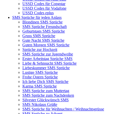
USSD Codes für Congstar
USSD Codes für Vodafone
USSD Codes eplus
SMS Sprüche für jeden Anlass
Blondinen SMS Sprüche
SMS Sprüche Freundschaft
Geburtstags SMS Sprüche
Gruss SMS Sprüche
Gute Nacht SMS Sprüche
Guten Morgen SMS Sprüche
Sprüche zur Hochzeit
SMS Sprüche zur Jugendweihe
Erster Arbeitstag Sprüche SMS
Liebe & Sehnsucht SMS Sprüche
Liebeskummer SMS Sprüche
Lustige SMS Sprüche
Frohe Ostern Sprüche
Ich liebe Dich SMS Sprüche
Karma SMS Sprüche
SMS Sprüche zum Muttertag
SMS Sprüche zum Nachdenken
Silvester Glückwünsch SMS
SMS Nikolaus Grüße
SMS Sprüche für Weihnachten / Weihnachtsgrüsse
SMS Sprüche zu Advent