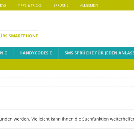
DYS
TIPPS & TRICKS
SPRÜCHE
ALLGEMEIN
FÜRS SMARTPHONE
EN
HANDYCODES
SMS SPRÜCHE FÜR JEDEN ANLAS
unden werden. Vielleicht kann Ihnen die Suchfunktion weiterhelfe